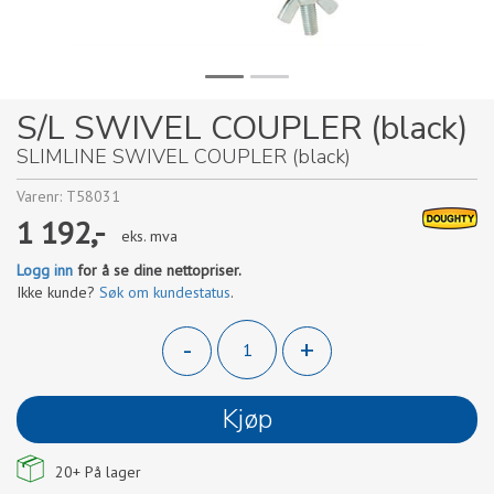
S/L SWIVEL COUPLER (black)
SLIMLINE SWIVEL COUPLER (black)
Varenr:
T58031
1 192,-
eks. mva
Logg inn
for å se dine nettopriser.
Ikke kunde?
Søk om kundestatus
.
-
+
Kjøp
20+
På lager