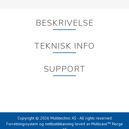
BESKRIVELSE
TEKNISK INFO
SUPPORT
Copyright © 2026 Multitechnic AS - All rights reserved
Forretningssystem
og
nettbutikkløsning
levert av
Multicase™ Norge