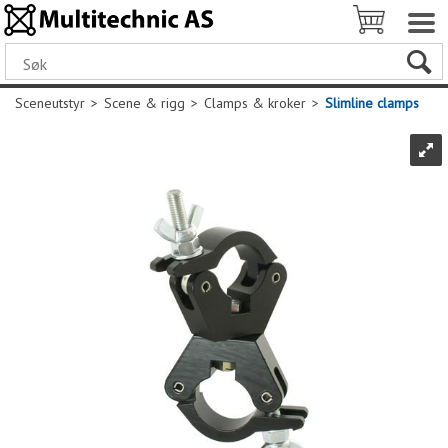
Sceneutstyr
>
Scene & rigg
>
Clamps & kroker
>
Slimline clamps