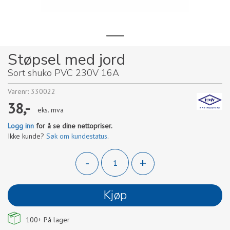
Støpsel med jord
Sort shuko PVC 230V 16A
Varenr:
330022
38,-
eks. mva
Logg inn
for å se dine nettopriser.
Ikke kunde?
Søk om kundestatus
.
-
+
Kjøp
100+
På lager