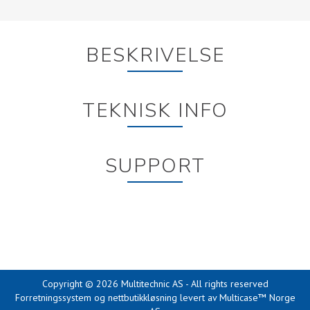
BESKRIVELSE
TEKNISK INFO
SUPPORT
Copyright © 2026 Multitechnic AS - All rights reserved
Forretningssystem
og
nettbutikkløsning
levert av
Multicase™ Norge