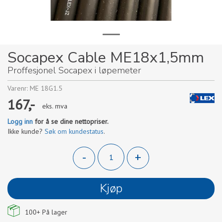
Socapex Cable ME18x1,5mm
Proffesjonel Socapex i løpemeter
Varenr:
ME 18G1.5
167,-
eks. mva
Logg inn
for å se dine nettopriser.
Ikke kunde?
Søk om kundestatus
.
-
+
Kjøp
100+
På lager