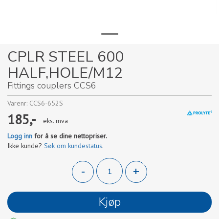
CPLR STEEL 600
HALF,HOLE/M12
Fittings couplers CCS6
Varenr:
CCS6-652S
185,-
eks. mva
Logg inn
for å se dine nettopriser.
Ikke kunde?
Søk om kundestatus
.
-
+
Kjøp