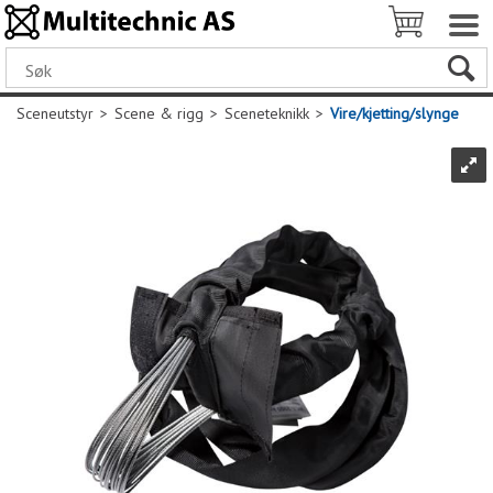
Sceneutstyr
>
Scene & rigg
>
Sceneteknikk
>
Vire/kjetting/slynge