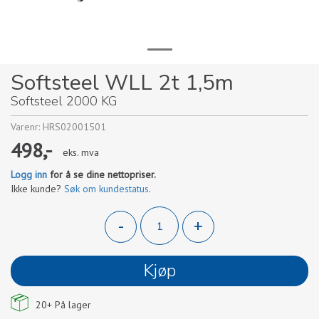
Softsteel WLL 2t 1,5m
Softsteel 2000 KG
Varenr:
HRS02001501
498,-
eks. mva
Logg inn
for å se dine nettopriser.
Ikke kunde?
Søk om kundestatus
.
-
+
Kjøp
20+
På lager