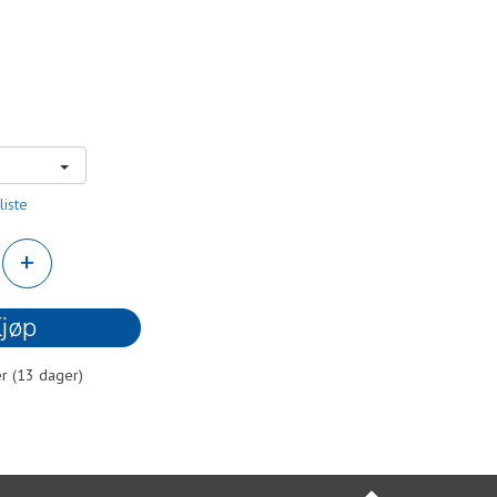
liste
+
jøp
r (
13
dager)