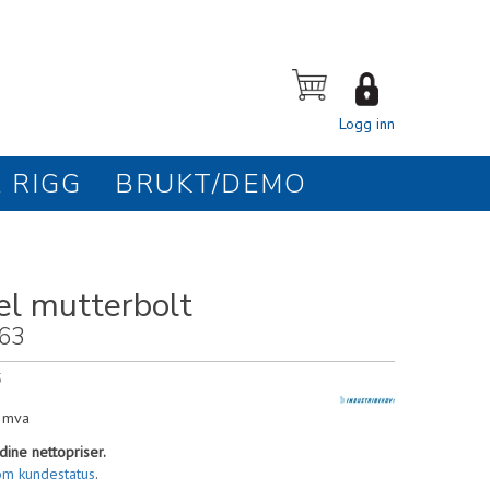
Logg inn
 RIGG
BRUKT/DEMO
el mutterbolt
63
5
. mva
dine nettopriser.
om kundestatus
.