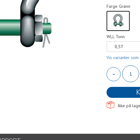
Farge
Grønn
WLL Tonn
0,5T
Vis varianter som 
-
K
Ikke på lage