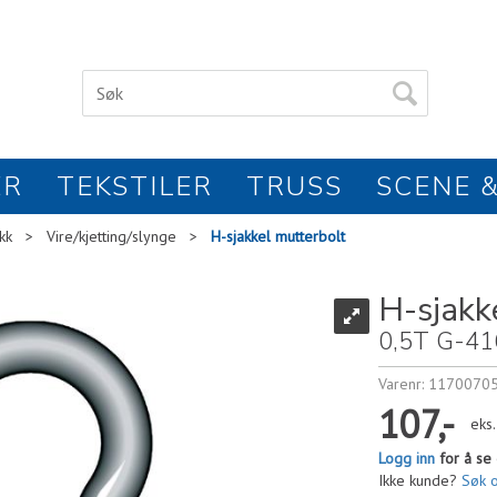
ER
TEKSTILER
TRUSS
SCENE &
kk
>
Vire/kjetting/slynge
>
H-sjakkel mutterbolt
H-sjakk
0,5T G-41
Varenr:
1170070
107,-
eks
Logg inn
for å se 
Ikke kunde?
Søk 