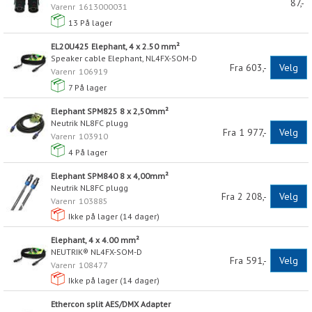
87,-
Varenr
1613000031
13
På lager
EL20U425 Elephant, 4 x 2.50 mm²
Speaker cable Elephant, NL4FX-SOM-D
Fra 603,-
Velg
Varenr
106919
7
På lager
Elephant SPM825 8 x 2,50mm²
Neutrik NL8FC plugg
Fra 1 977,-
Velg
Varenr
103910
4
På lager
Elephant SPM840 8 x 4,00mm²
Neutrik NL8FC plugg
Fra 2 208,-
Velg
Varenr
103885
Ikke på lager (
14
dager)
Elephant, 4 x 4.00 mm²
NEUTRIK® NL4FX-SOM-D
Fra 591,-
Velg
Varenr
108477
Ikke på lager (
14
dager)
Ethercon split AES/DMX Adapter