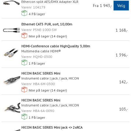
Ethercon split AES/DMX Adapter XLR
Fra 1 943,-
Velg
Varenr
104179
4
På lager
Ethernet CAT5 PUR, sort, 10,00m
Varenr
P5NE-1000-SW
1 168,-
Ikke på lager (
14
dager)
HDMI-Conference cable HighQuality 3,00m
Multimedia cable HDMI®
1 396,-
Varenr
HQHD-0300
1
På lager
HICON BASIC SERIES Mini
Instrument cable | jack / jack, HICON
142,-
Varenr
HBA-6M-0300
Ikke på lager (
14
dager)
HICON BASIC SERIES Mini
Instrument cable | jack / jack, HICON
103,-
Varenr
HBA-6A-0090
1
På lager
HICON BASIC SERIES Mini jack <> 2xRCA