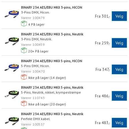
BINARY 234 AES/EBU MKII 3-pins, HICON
3-Pins DMX, Hicon.
Fra 301,-
Velg
Varenr
100479
4
På lager
BINARY 234 AES/EBU MKII 3-pins, Neutrik
3-Pins DMX, Neutrik.
Fra 259,-
Velg
Varenr
100459
20+
På lager
BINARY 234 AES/EBU MKII 5-pins, HICON
5-Pins DMX, Hicon.
Fra 347,-
Velg
Varenr
100470
Ikke på lager (
14
dager)
BINARY 234 AES/EBU MKII 5-pins, Neutrik
5-Pins, Neutrik, nikkel, krympestrømpe
Fra 486,-
Velg
Varenr
110743
Ikke på lager (
20
dager)
BINARY 234 AES/EBU MKII 5-pins, Neutrik
Perfekt DMX kabel.
Fra 483,-
Velg
Varenr
100537