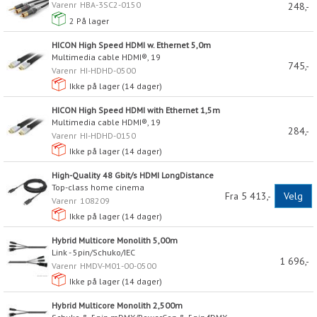
Varenr
HBA-3SC2-0150
248,-
2
På lager
HICON High Speed HDMI w. Ethernet 5,0m
Multimedia cable HDMI®, 19
745,-
Varenr
HI-HDHD-0500
Ikke på lager (
14
dager)
HICON High Speed HDMI with Ethernet 1,5m
Multimedia cable HDMI®, 19
284,-
Varenr
HI-HDHD-0150
Ikke på lager (
14
dager)
High-Quality 48 Gbit/s HDMI LongDistance
Top-class home cinema
Fra 5 413,-
Velg
Varenr
108209
Ikke på lager (
14
dager)
Hybrid Multicore Monolith 5,00m
Link - 5pin/Schuko/IEC
1 696,-
Varenr
HMDV-M01-00-0500
Ikke på lager (
14
dager)
Hybrid Multicore Monolith 2,500m