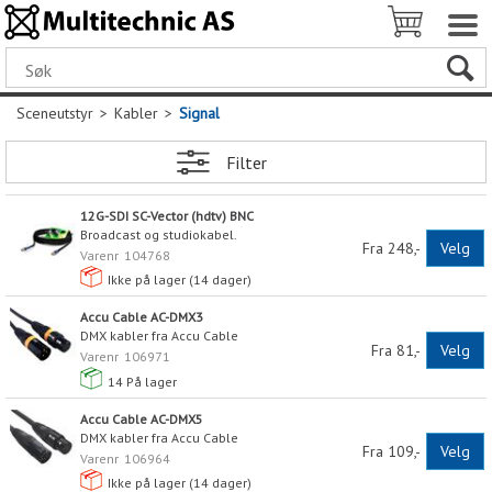
Sceneutstyr
>
Kabler
>
Signal
Filter
12G-SDI SC-Vector (hdtv) BNC
Broadcast og studiokabel.
Fra 248,-
Velg
Varenr
104768
Ikke på lager (
14
dager)
Accu Cable AC-DMX3
DMX kabler fra Accu Cable
Fra 81,-
Velg
Varenr
106971
14
På lager
Accu Cable AC-DMX5
DMX kabler fra Accu Cable
Fra 109,-
Velg
Varenr
106964
Ikke på lager (
14
dager)