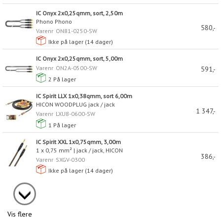
IC Onyx 2x0,25qmm, sort, 2,50m
Phono Phono
580,-
Varenr
ON81-0250-SW
Ikke på lager (
14
dager)
IC Onyx 2x0,25qmm, sort, 5,00m
Varenr
ON2A-0500-SW
591,-
2
På lager
IC Spirit LLX 1x0,38qmm, sort 6,00m
HICON WOODPLUG jack / jack
1 347,-
Varenr
LXU8-0600-SW
1
På lager
IC Spirit XXL 1x0,75qmm, 3,00m
1 x 0,75 mm² | jack / jack, HICON
386,-
Varenr
SXGV-0300
Ikke på lager (
14
dager)
Vis flere