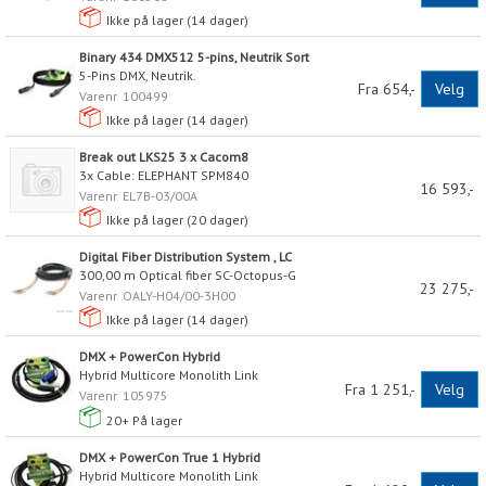
Ikke på lager (
14
dager)
Binary 434 DMX512 5-pins, Neutrik Sort
5-Pins DMX, Neutrik.
Fra 654,-
Velg
Varenr
100499
Ikke på lager (
14
dager)
Break out LKS25 3 x Cacom8
3x Cable: ELEPHANT SPM840
16 593,-
Varenr
EL7B-03/00A
Ikke på lager (
20
dager)
Digital Fiber Distribution System , LC
300,00 m Optical fiber SC-Octopus-G
23 275,-
Varenr
OALY-H04/00-3H00
Ikke på lager (
14
dager)
DMX + PowerCon Hybrid
Hybrid Multicore Monolith Link
Fra 1 251,-
Velg
Varenr
105975
20+
På lager
DMX + PowerCon True 1 Hybrid
Hybrid Multicore Monolith Link