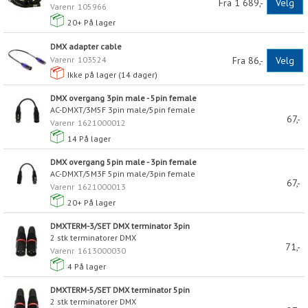
Fra 1 689,-
Velg
Varenr
105966
20+
På lager
DMX adapter cable
Varenr
103524
Fra 86,-
Velg
Ikke på lager (
14
dager)
DMX overgang 3pin male - 5pin female
AC-DMXT/3M5F 3pin male/5pin female
67,-
Varenr
1621000012
14
På lager
DMX overgang 5pin male - 3pin female
AC-DMXT/5M3F 5pin male/3pin female
67,-
Varenr
1621000013
20+
På lager
DMXTERM-3/SET DMX terminator 3pin
2 stk terminatorer DMX
71,-
Varenr
1613000030
4
På lager
DMXTERM-5/SET DMX terminator 5pin
2 stk terminatorer DMX