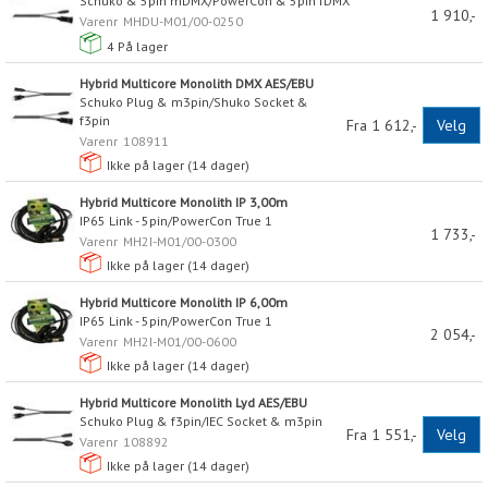
Schuko & 5pin mDMX/PowerCon & 5pin fDMX
1 910,-
Varenr
MHDU-M01/00-0250
4
På lager
Hybrid Multicore Monolith DMX AES/EBU
Schuko Plug & m3pin/Shuko Socket &
f3pin
Fra 1 612,-
Velg
Varenr
108911
Ikke på lager (
14
dager)
Hybrid Multicore Monolith IP 3,00m
IP65 Link - 5pin/PowerCon True 1
1 733,-
Varenr
MH2I-M01/00-0300
Ikke på lager (
14
dager)
Hybrid Multicore Monolith IP 6,00m
IP65 Link - 5pin/PowerCon True 1
2 054,-
Varenr
MH2I-M01/00-0600
Ikke på lager (
14
dager)
Hybrid Multicore Monolith Lyd AES/EBU
Schuko Plug & f3pin/IEC Socket & m3pin
Fra 1 551,-
Velg
Varenr
108892
Ikke på lager (
14
dager)