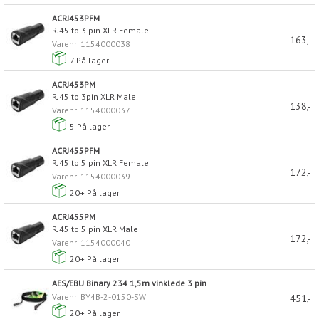
ACRJ453PFM
RJ45 to 3 pin XLR Female
163,-
Varenr
1154000038
7
På lager
ACRJ453PM
RJ45 to 3pin XLR Male
138,-
Varenr
1154000037
5
På lager
ACRJ455PFM
RJ45 to 5 pin XLR Female
172,-
Varenr
1154000039
20+
På lager
ACRJ455PM
RJ45 to 5 pin XLR Male
172,-
Varenr
1154000040
20+
På lager
AES/EBU Binary 234 1,5m vinklede 3 pin
Varenr
BY4B-2-0150-SW
451,-
20+
På lager