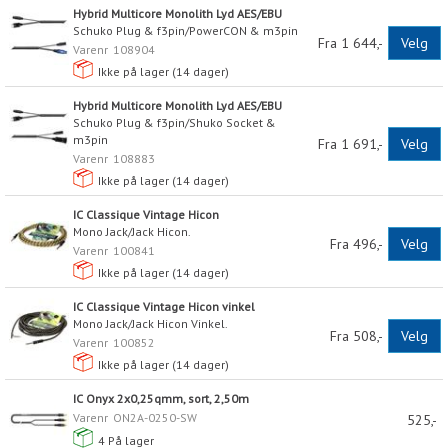
Hybrid Multicore Monolith Lyd AES/EBU
Schuko Plug & f3pin/PowerCON & m3pin
Fra 1 644,-
Velg
Varenr
108904
Ikke på lager (
14
dager)
Hybrid Multicore Monolith Lyd AES/EBU
Schuko Plug & f3pin/Shuko Socket &
m3pin
Fra 1 691,-
Velg
Varenr
108883
Ikke på lager (
14
dager)
IC Classique Vintage Hicon
Mono Jack/Jack Hicon.
Fra 496,-
Velg
Varenr
100841
Ikke på lager (
14
dager)
IC Classique Vintage Hicon vinkel
Mono Jack/Jack Hicon Vinkel.
Fra 508,-
Velg
Varenr
100852
Ikke på lager (
14
dager)
IC Onyx 2x0,25qmm, sort, 2,50m
Varenr
ON2A-0250-SW
525,-
4
På lager