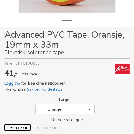
Advanced PVC Tape, Oransje,
19mm x 33m
Elektrisk isolerende tape.
Varenr:
PVC19O007
41,-
eks. mva
Logg inn
for å se dine nettopriser.
Ikke kunde?
Søk om kundestatus
.
Farge
Oransje
Bredde x Lengde
19mm x 33m
50mm x 33m