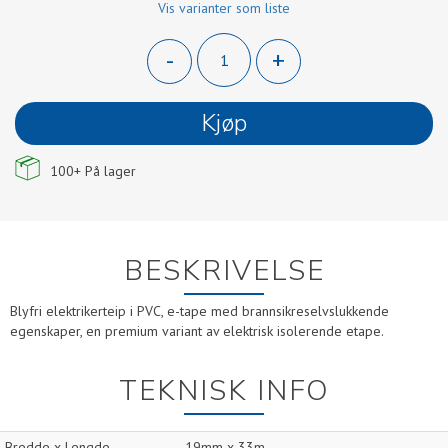
Vis varianter som liste
-
+
Kjøp
100+
På lager
BESKRIVELSE
Blyfri elektrikerteip i PVC, e-tape med brannsikreselvslukkende
egenskaper, en premium variant av elektrisk isolerende etape.
TEKNISK INFO
Bredde x Lengde
19mm x 33m