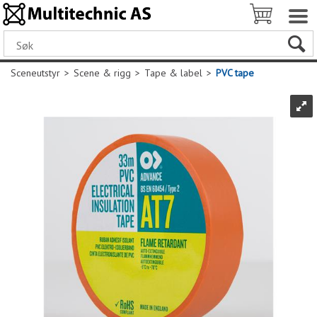
Sceneutstyr
>
Scene & rigg
>
Tape & label
>
PVC tape