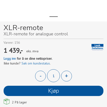
XLR-remote
XLR-remote for analogue control
Varenr:
156
1 439,-
eks. mva
Logg inn
for å se dine nettopriser.
Ikke kunde?
Søk om kundestatus
.
-
+
Kjøp
2
På lager