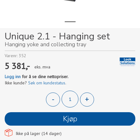
Unique 2.1 - Hanging set
Hanging yoke and collecting tray
Varenr:
352
5 381,-
eks. mva
Logg inn
for å se dine nettopriser.
Ikke kunde?
Søk om kundestatus
.
-
+
Kjøp
Ikke på lager (
14
dager)