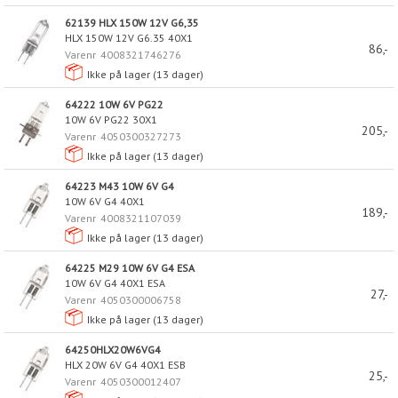
62139 HLX 150W 12V G6,35
HLX 150W 12V G6.35 40X1
86,-
Varenr
4008321746276
Ikke på lager (
13
dager)
64222 10W 6V PG22
10W 6V PG22 30X1
205,-
Varenr
4050300327273
Ikke på lager (
13
dager)
64223 M43 10W 6V G4
10W 6V G4 40X1
189,-
Varenr
4008321107039
Ikke på lager (
13
dager)
64225 M29 10W 6V G4 ESA
10W 6V G4 40X1 ESA
27,-
Varenr
4050300006758
Ikke på lager (
13
dager)
64250HLX20W6VG4
HLX 20W 6V G4 40X1 ESB
25,-
Varenr
4050300012407