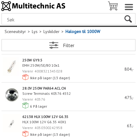
Sceneutstyr
>
Lys
>
Lyskilder
>
Halogen til 1000W
Filter
250W GY9.5
EMH 250W/SE/80 10x1
804,-
Varenr
4008321345028
Ikke på lager (
13
dager)
28.0V 250W PAR64 ACL CN
Screw Terminals 40576 4552
475,-
Varenr
40576
6
På lager
62138 HLX 100W 12V G6.35
HLX 100W 12V G6.35 40X1
63,-
Varenr
4050300242958
Ikke på lager (
13
dager)