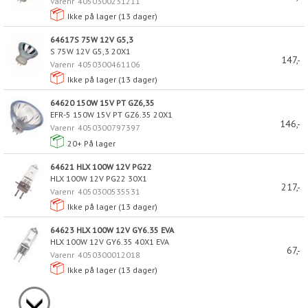
Varenr
4050300231211
Ikke på lager (
13
dager)
64617S 75W 12V G5,3
S 75W 12V G5,3 20X1
147,-
Varenr
4050300461106
Ikke på lager (
13
dager)
64620 150W 15V PT GZ6,35
EFR-5 150W 15V PT GZ6.35 20X1
146,-
Varenr
4050300797397
20+
På lager
64621 HLX 100W 12V PG22
HLX 100W 12V PG22 30X1
217,-
Varenr
4050300535531
Ikke på lager (
13
dager)
64623 HLX 100W 12V GY6.35 EVA
HLX 100W 12V GY6.35 40X1 EVA
67,-
Varenr
4050300012018
Ikke på lager (
13
dager)