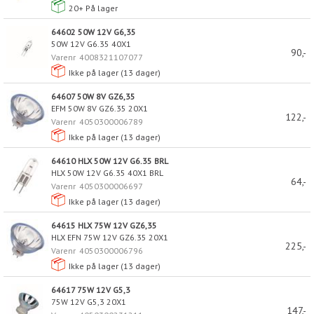
20+
På lager
64602 50W 12V G6,35
50W 12V G6.35 40X1
90,-
Varenr
4008321107077
Ikke på lager (
13
dager)
64607 50W 8V GZ6,35
EFM 50W 8V GZ6.35 20X1
122,-
Varenr
4050300006789
Ikke på lager (
13
dager)
64610 HLX 50W 12V G6.35 BRL
HLX 50W 12V G6.35 40X1 BRL
64,-
Varenr
4050300006697
Ikke på lager (
13
dager)
64615 HLX 75W 12V GZ6,35
HLX EFN 75W 12V GZ6.35 20X1
225,-
Varenr
4050300006796
Ikke på lager (
13
dager)
64617 75W 12V G5,3
75W 12V G5,3 20X1
147,-