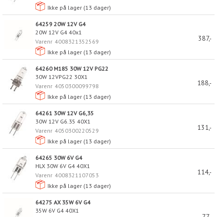
Ikke på lager (
13
dager)
64259 20W 12V G4
20W 12V G4 40x1
387,-
Varenr
4008321352569
Ikke på lager (
13
dager)
64260 M185 30W 12V PG22
30W 12VPG22 30X1
188,-
Varenr
4050300099798
Ikke på lager (
13
dager)
64261 30W 12V G6,35
30W 12V G6.35 40X1
131,-
Varenr
4050300220529
Ikke på lager (
13
dager)
64265 30W 6V G4
HLX 30W 6V G4 40X1
114,-
Varenr
4008321107053
Ikke på lager (
13
dager)
64275 AX 35W 6V G4
35W 6V G4 40X1
77,-