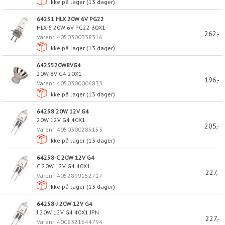
Ikke på lager (
13
dager)
64251 HLX 20W 6V PG22
HLX-6 20W 6V PG22 30X1
262,-
Varenr
4050300338316
Ikke på lager (
13
dager)
6425520W8VG4
20W 8V G4 20X1
196,-
Varenr
4050300006833
Ikke på lager (
13
dager)
64258 20W 12V G4
20W 12V G4 40X1
205,-
Varenr
4050300285153
Ikke på lager (
13
dager)
64258-C 20W 12V G4
C 20W 12V G4 40X1
227,-
Varenr
4052899152717
Ikke på lager (
13
dager)
64258-J 20W 12V G4
J 20W 12V G4 40X1 JPN
227,-
Varenr
4008321644794