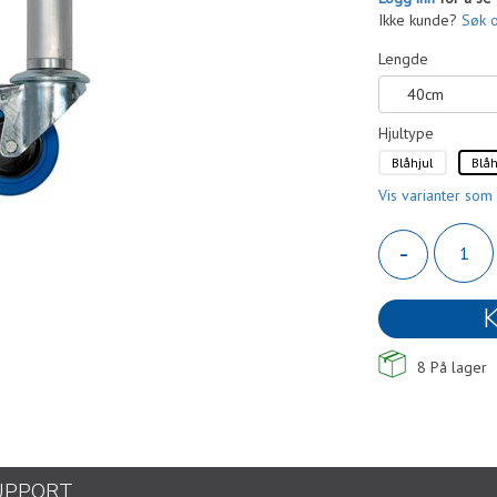
Ikke kunde?
Søk 
Lengde
40cm
Hjultype
Blåhjul
Blå
Vis varianter som 
-
K
8
På lager
UPPORT