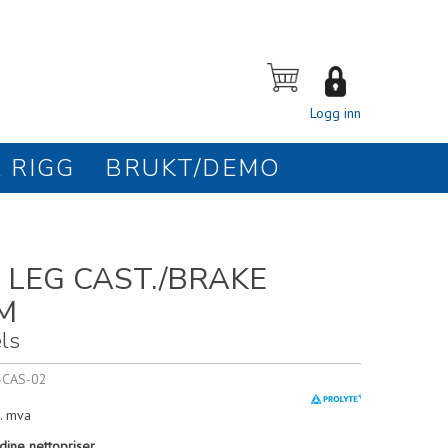
Logg inn
 RIGG
BRUKT/DEMO
 LEG CAST./BRAKE
M
ls
-CAS-02
. mva
dine nettopriser.