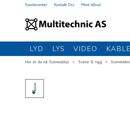
Kundesenter
Kontakt Oss
Mine tilbud
LYD
LYS
VIDEO
KABL
Her er du nå:
Sceneutstyr
>
Scene & rigg
>
Scenetekni