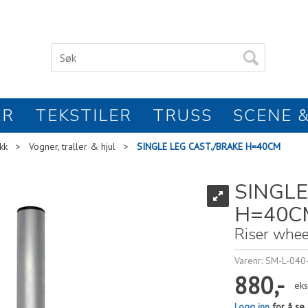
ER
TEKSTILER
TRUSS
SCENE &
kk
>
Vogner, traller & hjul
>
SINGLE LEG CAST./BRAKE H=40CM
SINGLE
H=40C
Riser whee
Varenr:
SM-L-040
880,-
eks
Logg inn
for å se 