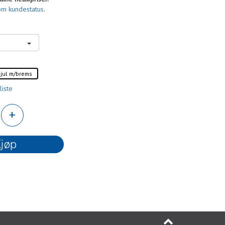
om kundestatus
.
hjul m/brems
liste
+
jøp