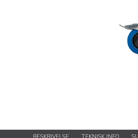
BESKRIVELSE
TEKNISK INFO
S