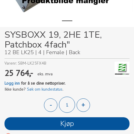
SYSBOXX 19, 2HE 1TE,
Patchbox 4fach"
12 BE LK25 | 4 | Female | Back
Varenr:
SBM-LK25FX4B
25 764,-
eks. mva
Logg inn
for å se dine nettopriser.
Ikke kunde?
Søk om kundestatus
.
-
+
Kjøp