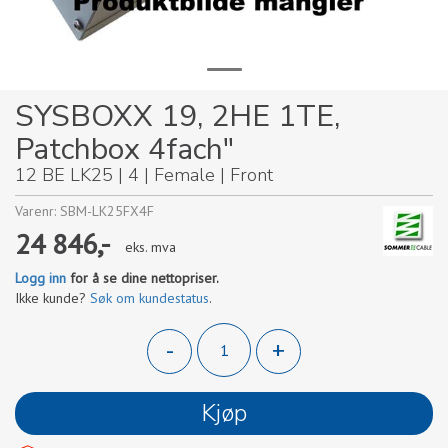
SYSBOXX 19, 2HE 1TE,
Patchbox 4fach"
12 BE LK25 | 4 | Female | Front
Varenr:
SBM-LK25FX4F
24 846,-
eks. mva
Logg inn
for å se dine nettopriser.
Ikke kunde?
Søk om kundestatus
.
-
+
Kjøp