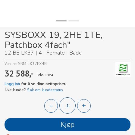
SYSBOXX 19, 2HE 1TE,
Patchbox 4fach"
12 BE LK37 | 4 | Female | Back
Varenr:
SBM-LK37FX4B
32 588,-
eks. mva
Logg inn
for å se dine nettopriser.
Ikke kunde?
Søk om kundestatus
.
-
+
Kjøp