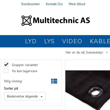
Kundesenter
Kontakt Oss
Mine tilbud
LYD
LYS
VIDEO
KABL
Her er du nå:
Sceneutstyr
>
Grupper varianter
Vis kun lagervare
Velg visning:
Sorter på
Beskrivelse stigende