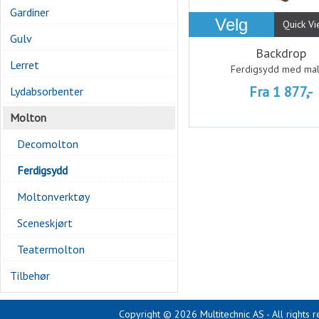
Gardiner
Velg
Quick V
Gulv
Backdrop
Lerret
Ferdigsydd med mal
Fra 1 877,-
Lydabsorbenter
Molton
Decomolton
Ferdigsydd
Moltonverktøy
Sceneskjørt
Teatermolton
Tilbehør
Copyright © 2026 Multitechnic AS - All rights 