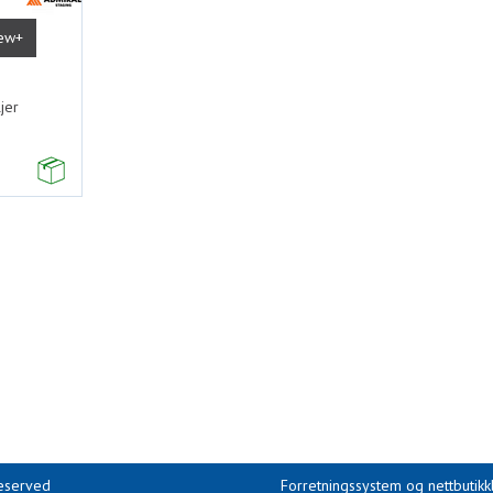
iew+
jer
reserved
Forretningssystem
og
nettbutik