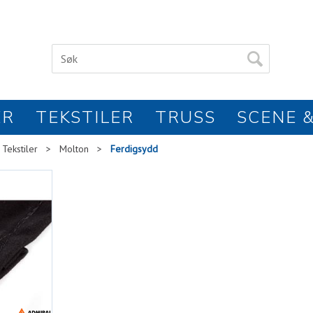
ER
TEKSTILER
TRUSS
SCENE &
Tekstiler
>
Molton
>
Ferdigsydd