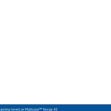
kløsning
levert av
Multicase™ Norge AS