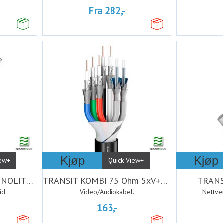
Fra 282,-
Kjøp
Kjøp
iew+
Quick View+
SOMMER CABLE SC-MONOLITH POWER DMX HV
TRANSIT KOMBI 75 Ohm 5xV+2xA sort, FRNC
TRANS
id
Video/Audiokabel.
Nettve
163,-