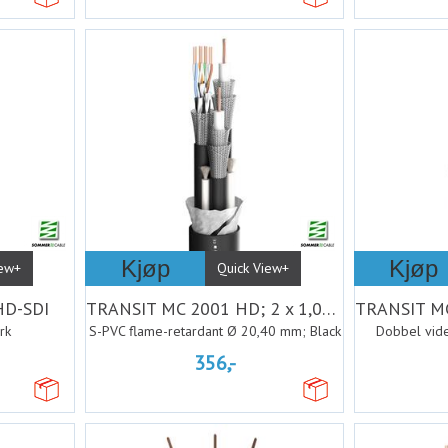
Kjøp
Kjøp
iew+
Quick View+
HD-SDI
TRANSIT MC 2001 HD; 2 x 1,06/4,80
rk
S-PVC flame-retardant Ø 20,40 mm; Black
Dobbel vide
356,-