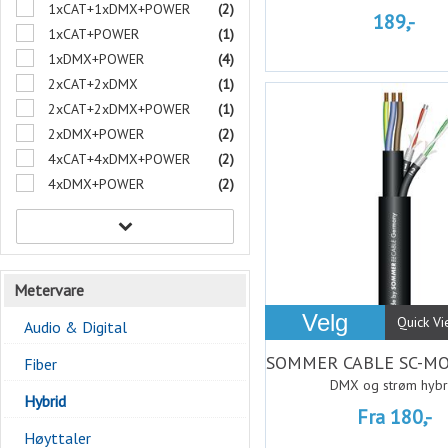
1xCAT+1xDMX+POWER
(2)
189,-
1xCAT+POWER
(1)
1xDMX+POWER
(4)
2xCAT+2xDMX
(1)
2xCAT+2xDMX+POWER
(1)
2xDMX+POWER
(2)
4xCAT+4xDMX+POWER
(2)
4xDMX+POWER
(2)
Metervare
Velg
Quick V
Audio & Digital
Fiber
DMX og strøm hybr
Hybrid
Fra 180,-
Høyttaler