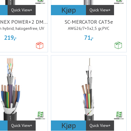
Kjøp
Quick View+
Quick View+
AQUA MARINEX POWER+2 DMX; PUR-SR bl
SC-MERCATOR CAT5e
 hybrid, halogenfree, UV
AWG26/7+3x2,5 gr,PVC
219,-
71,-
Kjøp
Quick View+
Quick View+