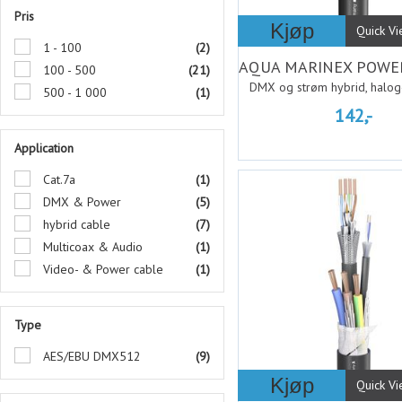
Pris
Kjøp
Quick V
1 - 100
(2)
100 - 500
(21)
DMX og strøm hybrid, halog
500 - 1 000
(1)
142,-
Application
Cat.7a
(1)
DMX & Power
(5)
hybrid cable
(7)
Multicoax & Audio
(1)
Video- & Power cable
(1)
Type
AES/EBU DMX512
(9)
Kjøp
Quick V