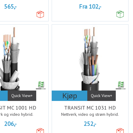
565,-
Fra 102,-
Kjøp
Quick View+
Quick View+
IT MC 1001 HD
TRANSIT MC 1031 HD
rk og video hybrid.
Nettverk, video og strøm hybrid.
206,-
252,-