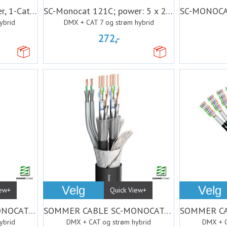
SC-Monocat 111C, power, 1-Cat7, 1-DMX
SC-Monocat 121C; power: 5 x 2,50 mm²x CA
ybrid
DMX + CAT 7 og strøm hybrid
272,-
Velg
Velg
iew+
Quick View+
SOMMER CABLE SC-MONOCAT 110 C + 111 C
SOMMER CABLE SC-MONOCAT 212 + 202
ybrid
DMX + CAT og strøm hybrid
DMX + C