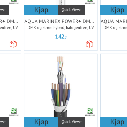
Kjøp
Kjøp
iew+
Quick View+
AQUA MARINEX POWER+ DMX; PUR-SR black
AQUA MARINEX POWER+ DMX; PUR-SR Hvit
enfree, UV
DMX og strøm hybrid, halogenfree, UV
DMX og strøm
142,-
Kjøp
Kjøp
iew+
Quick View+