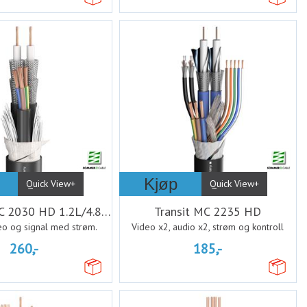
Kjøp
Quick View+
Quick View+
TRANSIT MC 2030 HD 1.2L/4.8DZ 75 Ohm PMB
Transit MC 2235 HD
o og signal med strøm.
Video x2, audio x2, strøm og kontroll
260,-
185,-