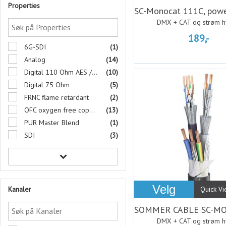
Properties
DMX + CAT og strøm h
189,-
6G-SDI
(1)
Analog
(14)
Digital 110 Ohm AES / EBU
(10)
Digital 75 Ohm
(5)
FRNC flame retardant
(2)
OFC oxygen free copper
(13)
PUR Master Blend
(1)
SDI
(3)
Velg
Kanaler
Quick V
DMX + CAT og strøm h