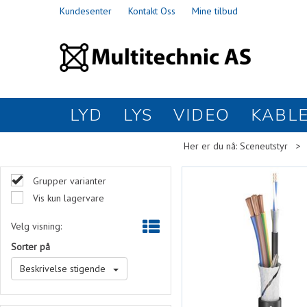
Kundesenter
Kontakt Oss
Mine tilbud
LYD
LYS
VIDEO
KABL
Her er du nå:
Sceneutstyr
>
Grupper varianter
Vis kun lagervare
Velg visning:
Sorter på
Beskrivelse stigende