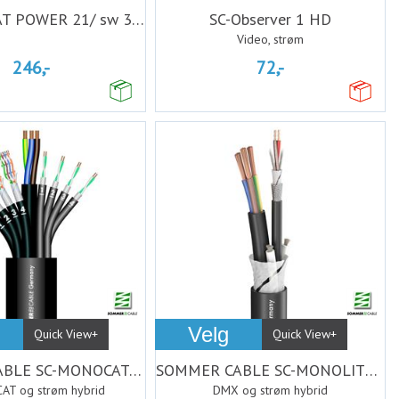
SC-MONOCAT POWER 21/ sw 3x2,5mm²P +
SC-Observer 1 HD
Video, strøm
246,-
72,-
Velg
Quick View+
Quick View+
SOMMER CABLE SC-MONOCAT POWER 414
SOMMER CABLE SC-MONOLITH POWER DMX
AT og strøm hybrid
DMX og strøm hybrid