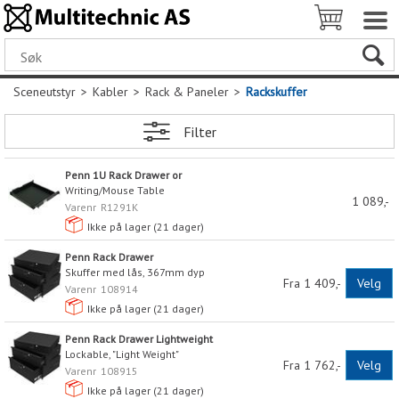
Sceneutstyr
>
Kabler
>
Rack & Paneler
>
Rackskuffer
Filter
Penn 1U Rack Drawer or
Writing/Mouse Table
1 089,-
Varenr
R1291K
Ikke på lager (
21
dager)
Penn Rack Drawer
Skuffer med lås, 367mm dyp
Fra 1 409,-
Velg
Varenr
108914
Ikke på lager (
21
dager)
Penn Rack Drawer Lightweight
Lockable, "Light Weight"
Fra 1 762,-
Velg
Varenr
108915
Ikke på lager (
21
dager)