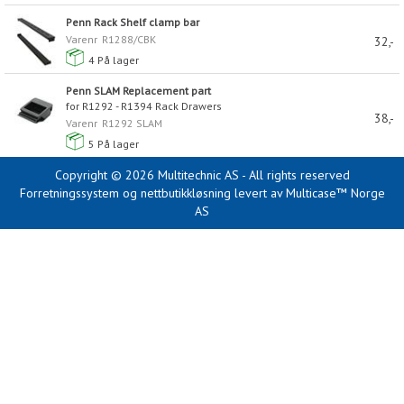
Penn Rack Shelf clamp bar
Varenr
R1288/CBK
32,-
4
På lager
Penn SLAM Replacement part
for R1292 - R1394 Rack Drawers
38,-
Varenr
R1292 SLAM
5
På lager
Copyright © 2026 Multitechnic AS - All rights reserved
Forretningssystem
og
nettbutikkløsning
levert av
Multicase™ Norge
AS