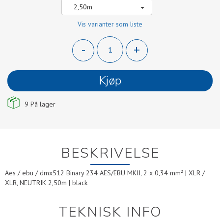
2,50m
Vis varianter som liste
-
+
Kjøp
9
På lager
BESKRIVELSE
Aes / ebu / dmx512 Binary 234 AES/EBU MKII, 2 x 0,34 mm² | XLR /
XLR, NEUTRIK 2,50m | black
TEKNISK INFO