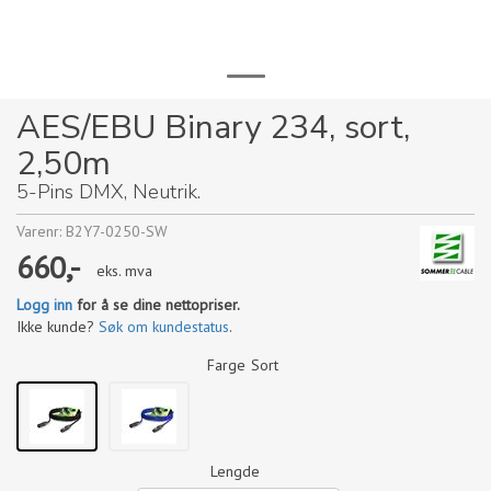
AES/EBU Binary 234, sort,
2,50m
5-Pins DMX, Neutrik.
Varenr:
B2Y7-0250-SW
660,-
eks. mva
Logg inn
for å se dine nettopriser.
Ikke kunde?
Søk om kundestatus
.
Farge
Sort
Lengde